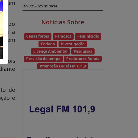
 de um
07/08/2026 às 08:00
Noticias Sobre
nta do
rcou a
Cenas fortes
Famosos
Feminicídio
e quem
Feriado
Investigação
Licença Ambiental
Pesquisas
Previsão do tempo
Produtores Rurais
s dois
Promoção Legal FM 101,9
diante
nto de
ação e