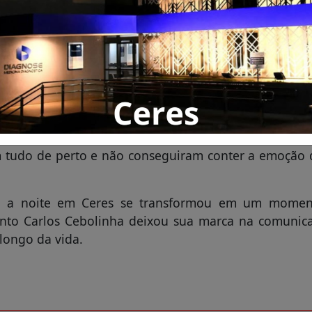
ue faleceu recentemente após enfrentar complicações
 das tradicionais festas juninas, a emoção tomou co
quadrilha relembrou o conhecido bordão que ma
 arrancando aplausos e, ao mesmo tempo, lágrimas d
dade com a presença da viúva, Poliana Araújo, e do
m tudo de perto e não conseguiram conter a emoção 
ças, a noite em Ceres se transformou em um mome
nto Carlos Cebolinha deixou sua marca na comunic
ongo da vida.