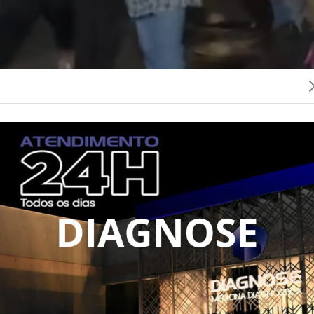
aiá da Educação 2026, realizado na Praça Cívica, em 
oi marcado não apenas pela alegria típica das celeb
de profunda emoção e saudade.
istrito de Bragolândia, município de Rubiataba, le
 transformando a dança em uma verdadeira homena