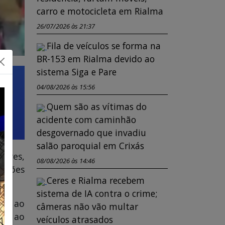
carro e motocicleta em Rialma
26/07/2026 às 21:37
Fila de veículos se forma na
BR-153 em Rialma devido ao
sistema Siga e Pare
04/08/2026 às 15:56
Quem são as vítimas do
acidente com caminhão
desgovernado que invadiu
salão paroquial em Crixás
Ceres,
08/08/2026 às 14:46
rações
Ceres e Rialma recebem
sistema de IA contra o crime;
vou ao
câmeras não vão multar
gem ao
veículos atrasados