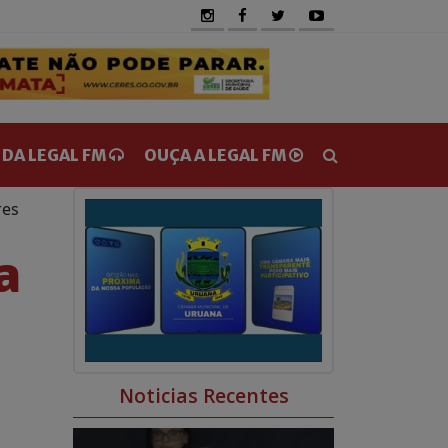
 DA LEGAL FM
OUÇA A LEGAL FM
res
0
0
a
Noticias Recentes