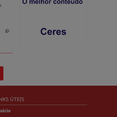
o
NKS ÚTEIS
Início