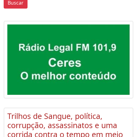
Buscar
0
0
Trilhos de Sangue, política,
corrupção, assassinatos e uma
corrida contra o tempo em meio