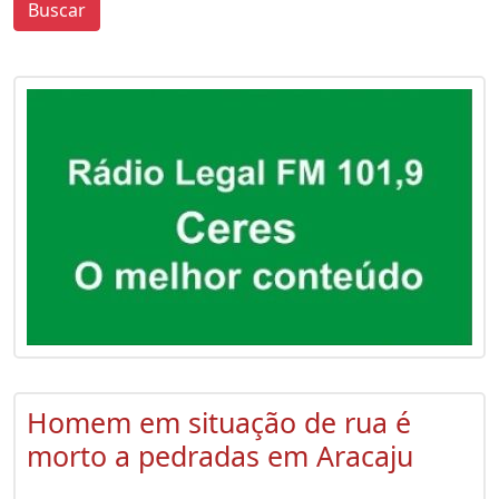
Buscar
0
0
Homem em situação de rua é
morto a pedradas em Aracaju