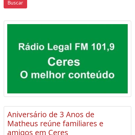
Buscar
0
0
Aniversário de 3 Anos de
Matheus reúne familiares e
amigos em Ceres