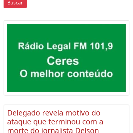
Buscar
0
0
Delegado revela motivo do
ataque que terminou com a
morte do jornalista Delson