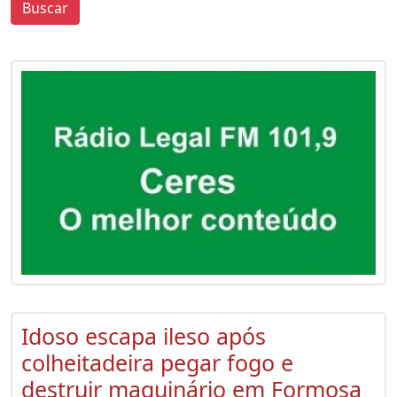
Buscar
0
0
Idoso escapa ileso após
colheitadeira pegar fogo e
destruir maquinário em Formosa