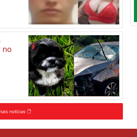
m
r no
mais notícias