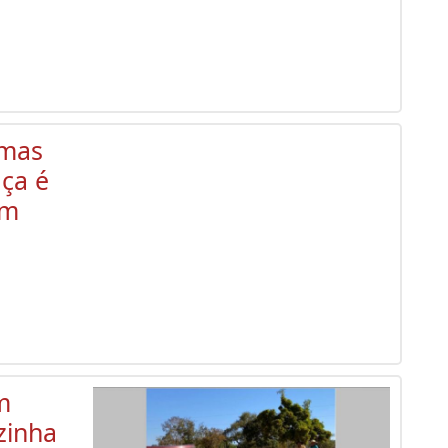
rmas
ça é
em
m
zinha