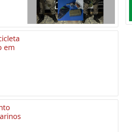
cicleta
bo em
nto
arinos