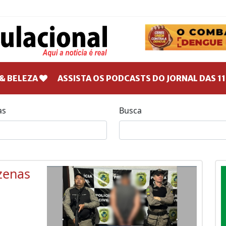
& BELEZA
ASSISTA OS PODCASTS DO JORNAL DAS 11
as
Busca
zenas