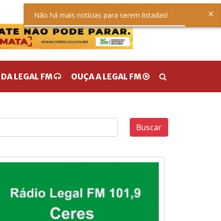
×
Não há mais notícias para serem listadas!
 DA LEGAL FM
OUÇA A LEGAL FM
Buscar
0
0