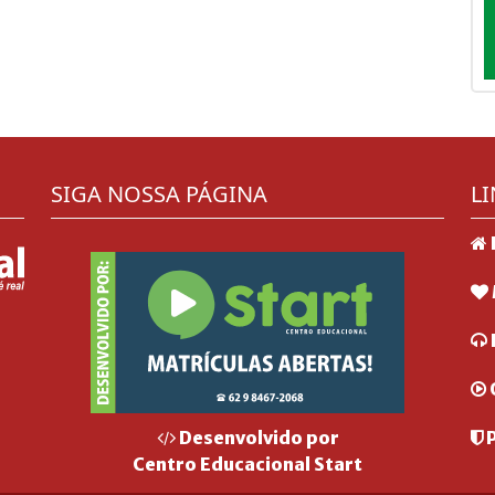
SIGA NOSSA PÁGINA
LI
P
Desenvolvido por
Centro Educacional Start