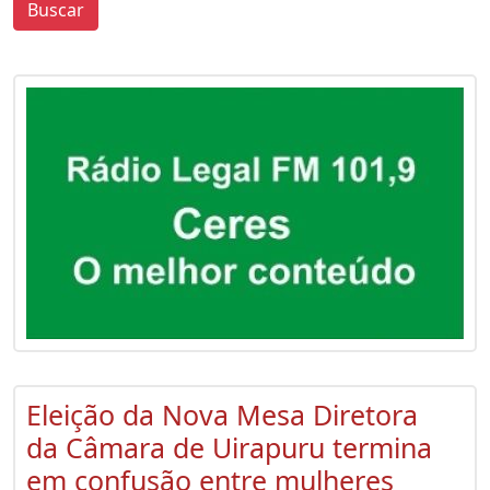
Buscar
0
0
Eleição da Nova Mesa Diretora
da Câmara de Uirapuru termina
em confusão entre mulheres