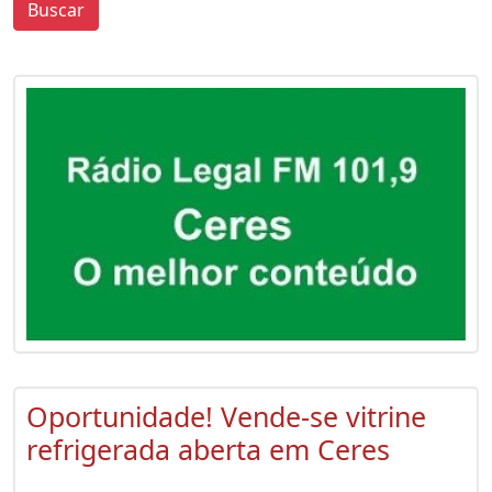
Buscar
0
0
Oportunidade! Vende-se vitrine
refrigerada aberta em Ceres