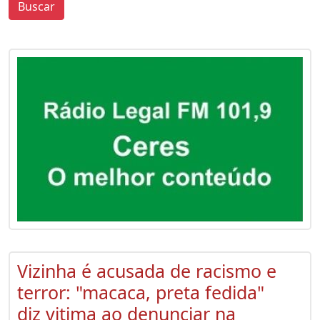
Buscar
0
0
Vizinha é acusada de racismo e
terror: "macaca, preta fedida"
diz vitima ao denunciar na