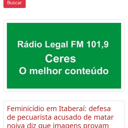
Buscar
0
0
Feminicídio em Itaberaí: defesa
de pecuarista acusado de matar
noiva diz que imagens provam