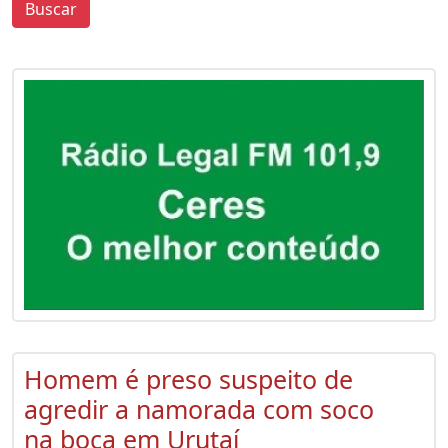
Buscar
0
0
Homem é preso suspeito de
agredir a namorada com soco
na boca em Urutaí