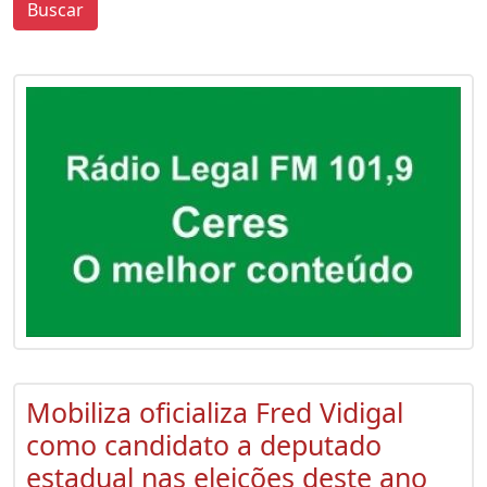
Buscar
0
0
Mobiliza oficializa Fred Vidigal
como candidato a deputado
estadual nas eleições deste ano