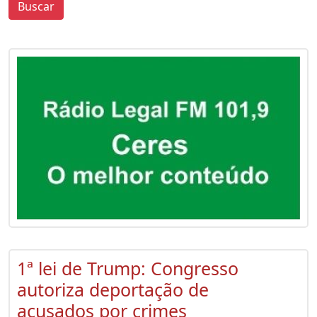
Buscar
0
0
1ª lei de Trump: Congresso
autoriza deportação de
acusados por crimes