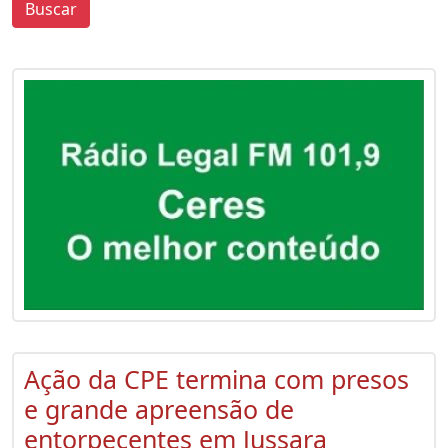
Buscar
0
0
Ação da CPE termina com presos
e grande apreensão de
entorpecentes em Jussara