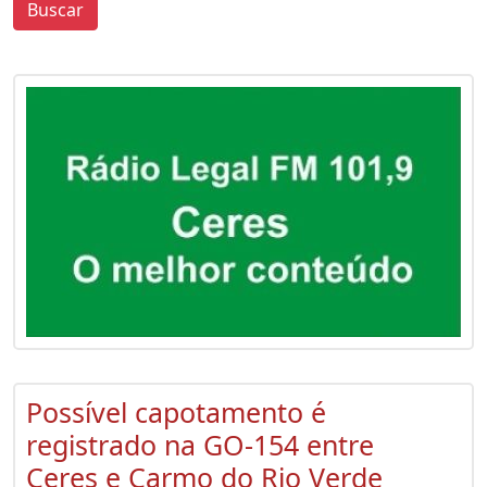
Buscar
0
0
Possível capotamento é
registrado na GO-154 entre
Ceres e Carmo do Rio Verde