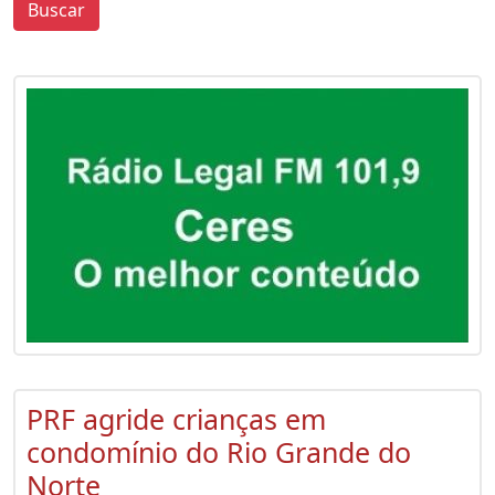
Buscar
0
0
PRF agride crianças em
condomínio do Rio Grande do
Norte