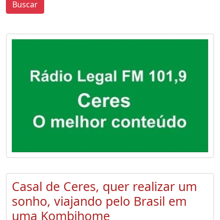
Buscar
0
0
Casal de Ceres, quer realizar um
sonho, viajando pelo Brasil em
uma Kombihome