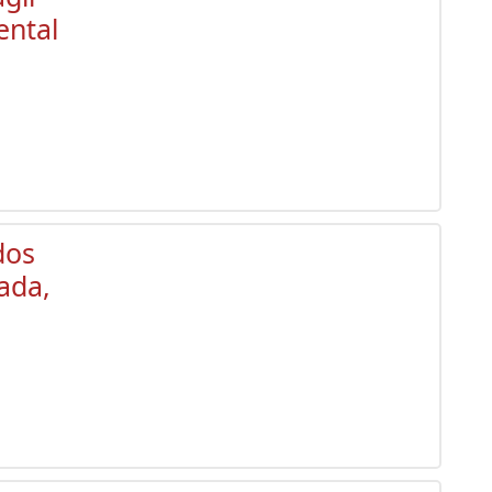
ental
dos
ada,