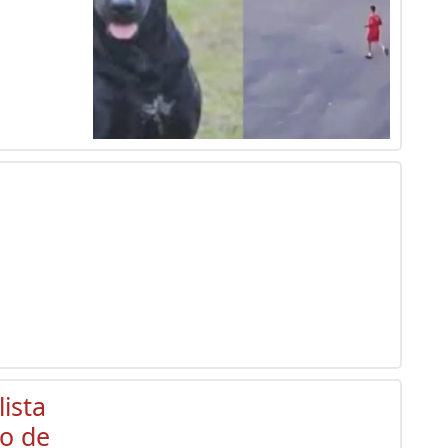
ista
zo de