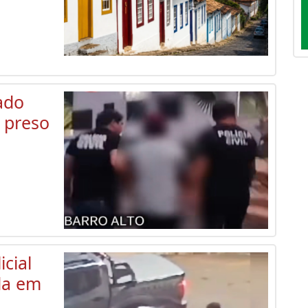
ado
 preso
cial
ida em