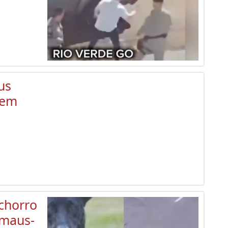
us
 em
chorro
 maus-