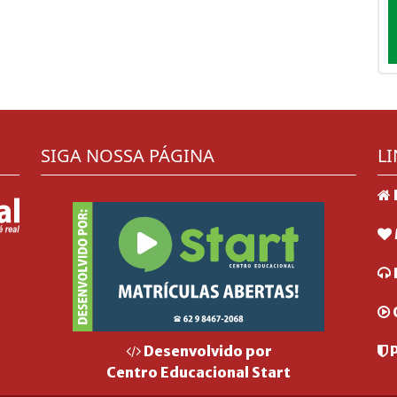
SIGA NOSSA PÁGINA
LI
P
Desenvolvido por
Centro Educacional Start