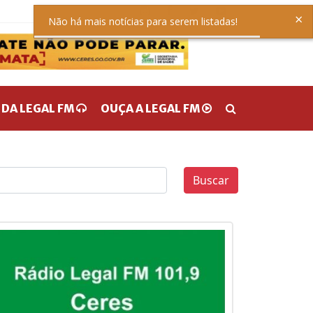
×
Não há mais notícias para serem listadas!
 DA LEGAL FM
OUÇA A LEGAL FM
Buscar
0
0