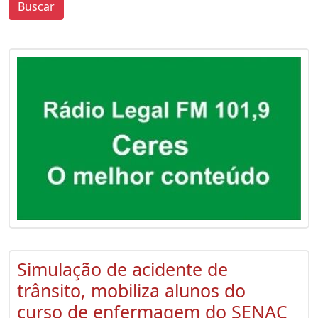
Buscar
0
0
Simulação de acidente de
trânsito, mobiliza alunos do
curso de enfermagem do SENAC