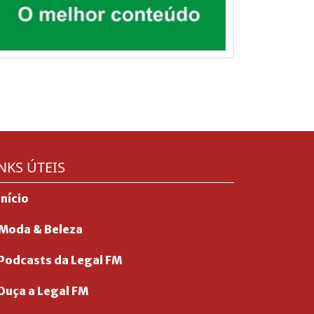
NKS ÚTEIS
Início
Moda & Beleza
Podcasts da Legal FM
Ouça a Legal FM