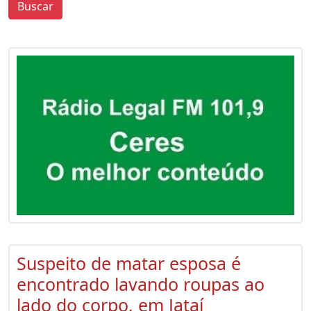
Buscar
0
0
Suspeito de matar esposa é
encontrado lavando roupas ao
lado do corpo, em Jataí