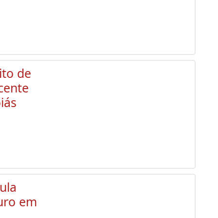
ito de
cente
iás
ula
ouro em