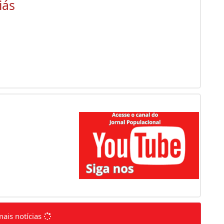
iás
mais notícias