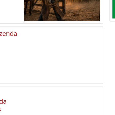
azenda
 da
s