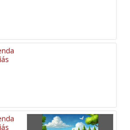
enda
iás
enda
iás