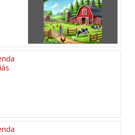
enda
iás
enda