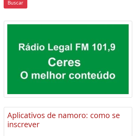
Buscar
0
0
Aplicativos de namoro: como se
inscrever