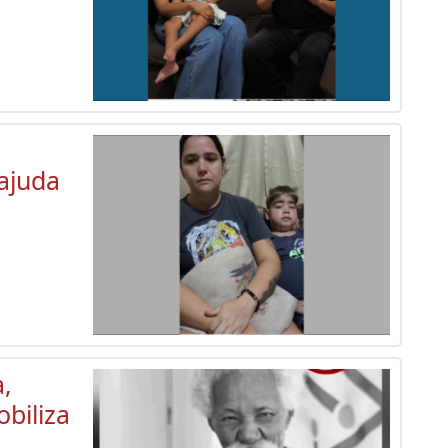
a
 ajuda
a,
biliza