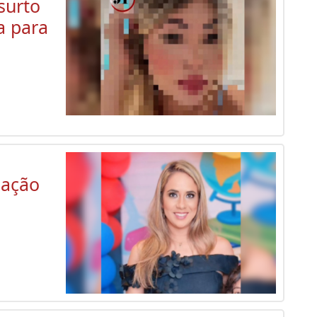
surto
a para
oação