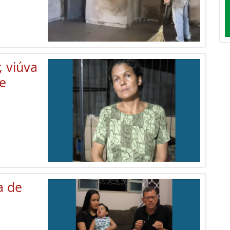
, viúva
 e
a de