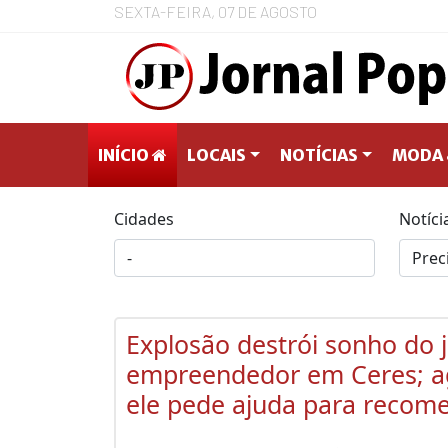
SEXTA-FEIRA, 07 DE AGOSTO
INÍCIO
LOCAIS
NOTÍCIAS
MODA 
Cidades
Notíci
Explosão destrói sonho do
empreendedor em Ceres; a
ele pede ajuda para recom