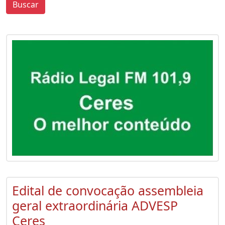
Buscar
0
0
Edital de convocação assembleia
geral extraordinária ADVESP
Ceres