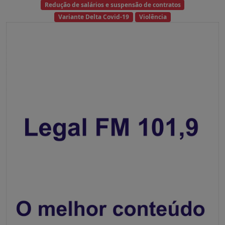
Redução de salários e suspensão de contratos
Variante Delta Covid-19
Violência