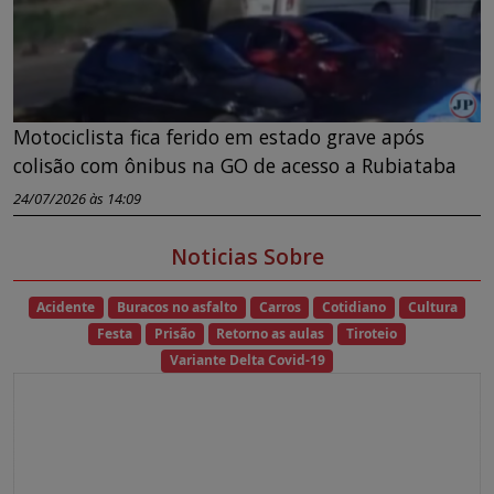
Motociclista fica ferido em estado grave após
colisão com ônibus na GO de acesso a Rubiataba
24/07/2026 às 14:09
Noticias Sobre
Acidente
Buracos no asfalto
Carros
Cotidiano
Cultura
Festa
Prisão
Retorno as aulas
Tiroteio
Variante Delta Covid-19