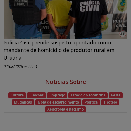
Polícia Civil prende suspeito apontado como
mandante de homicídio de produtor rural em
Uruana
02/08/2026 às 22:41
Noticias Sobre
Cultura
Eleições
Emprego
Estado do Tocantins
Festa
Mudanças
Nota de esclarecimento
Política
Tiroteio
Xenofobia e Racismo