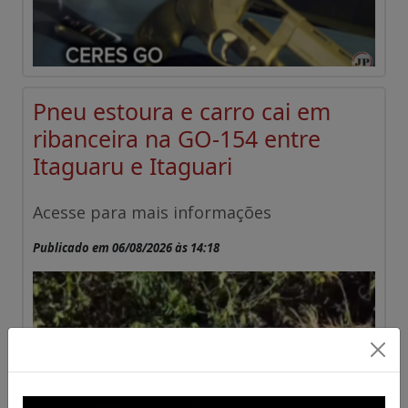
Pneu estoura e carro cai em
ribanceira na GO-154 entre
Itaguaru e Itaguari
Acesse para mais informações
Publicado em 06/08/2026 às 14:18