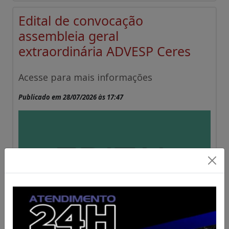
Edital de convocação
assembleia geral
extraordinária ADVESP Ceres
Acesse para mais informações
Publicado em 28/07/2026 às 17:47