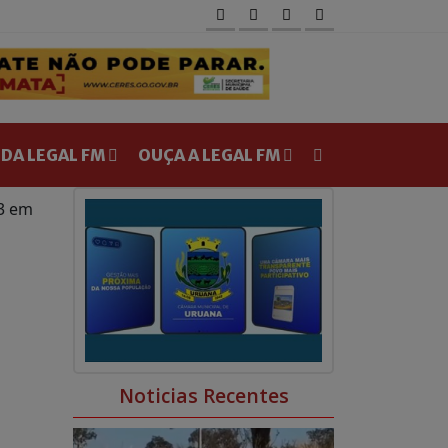
 DA LEGAL FM
OUÇA A LEGAL FM
53 em
0
0
Noticias Recentes