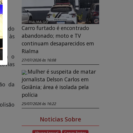
Carro furtado é encontrado
quando
abandonado; moto e TV
ira às
continuam desaparecidos em
Rialma
avam o
27/07/2026 às 16:08
ovias
Mulher é suspeita de matar
jornalista Delson Carlos em
ção da
Goiânia; área é isolada pela
polícia
25/07/2026 às 16:22
olisão
Noticias Sobre
Abuso Sexual
Cenas fortes