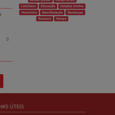
Cotidiano
Educação
Estados Unidos
Homicídio
Manifestação
Mudanças
o
Racismo
Tempo
NKS ÚTEIS