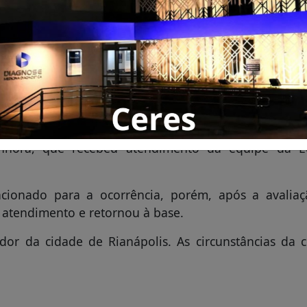
l pela equipe do
let Corsa Hatch seguia no sentido norte da rodovia 
bou sendo arremessado para uma pequena ribance
tadas pela reportagem, no interior do carro est
nhora, que recebeu atendimento da equipe da Ec
ionado para a ocorrência, porém, após a avalia
r atendimento e retornou à base.
or da cidade de Rianápolis. As circunstâncias da c