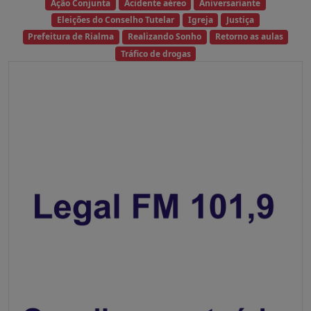
Ação Conjunta
Acidente aéreo
Aniversariante
Eleições do Conselho Tutelar
Igreja
Justiça
Prefeitura de Rialma
Realizando Sonho
Retorno as aulas
Tráfico de drogas