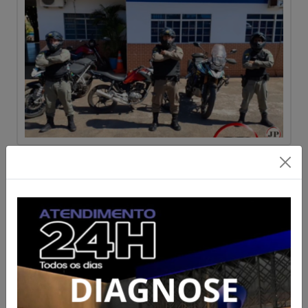
Ceres e Rialma recebem
sistema de IA contra o crime;
câmeras não vão multar
veículos atrasados
Acesse para mais informações
Publicado em 07/08/2026 às 08:00