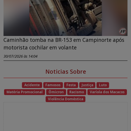
Caminhão tomba na BR-153 em Campinorte após
motorista cochilar em volante
30/07/2026 às 14:04
Noticias Sobre
Acidente
Famosos
Festa
Justiça
Luto
Matéria Promocional
Ômicron
Racismo
Varíola dos Macacos
Violência Doméstica