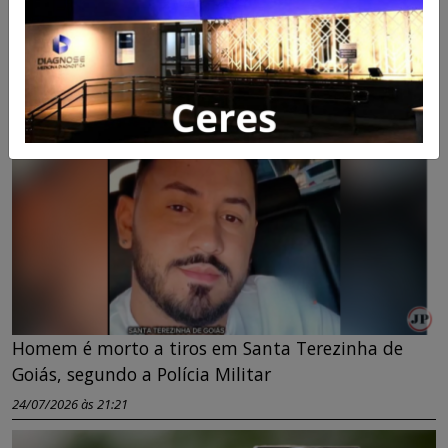
Motociclistas empinam motos e colocam vidas em
risco na Praça Cívica de Ceres
03/08/2026 às 15:30
Homem é morto a tiros em Santa Terezinha de
Goiás, segundo a Polícia Militar
24/07/2026 às 21:21