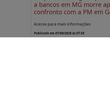
a bancos em MG morre a
confronto com a PM em G
Acesse para mais informações
Publicado em 07/08/2026 às 07:58
Edital de convocação asse
geral extraordinária ADVE
Ceres
Acesse para mais informações
Publicado em 28/07/2026 às 17:47