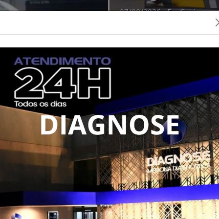
07/08/2026 - Em Goiás
Tragédia
ão e Corolla
Tragédia: cam
 na região
paroquial e d
em Crixás
07/08/2026 - Crixás
bras
0
 após