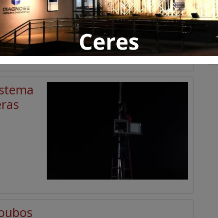
istema
eras
roubos