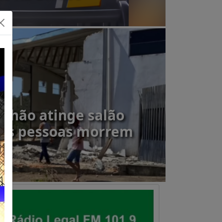
inhão atinge salão
uas pessoas morrem
0