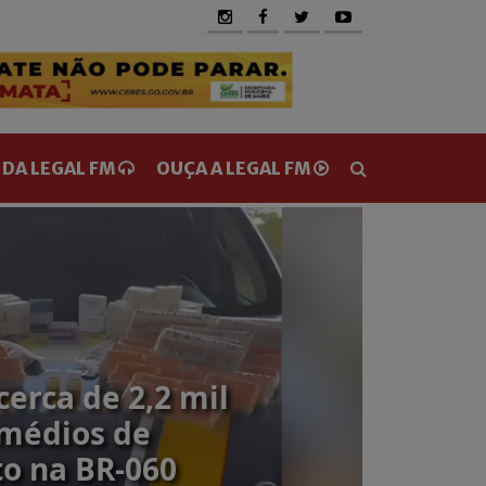
 DA LEGAL FM
OUÇA A LEGAL FM
erca de 2,2 mil
médios de
o na BR-060